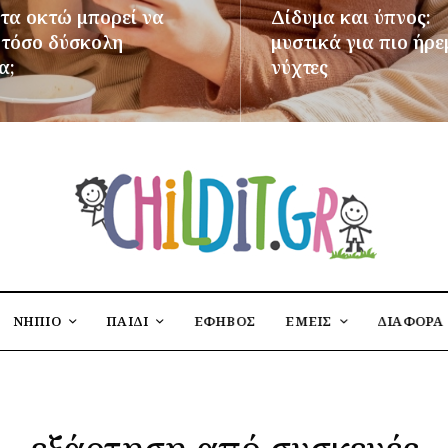
 τα οκτώ μπορεί να
Δίδυμα και ύπνος:
ι τόσο δύσκολη
μυστικά για πιο ήρε
α;
νύχτες
ΌΤΕΡΑ
ΠΕΡΙΣΣΌΤΕΡΑ
ΝΗΠΙΟ
ΠΑΙΔΙ
ΕΦΗΒΟΣ
ΕΜΕΙΣ
ΔΙΑΦΟΡΑ
εξάρτηση από συσκευές