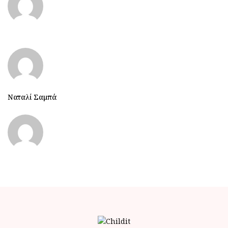
Ναταλί Σαμπά