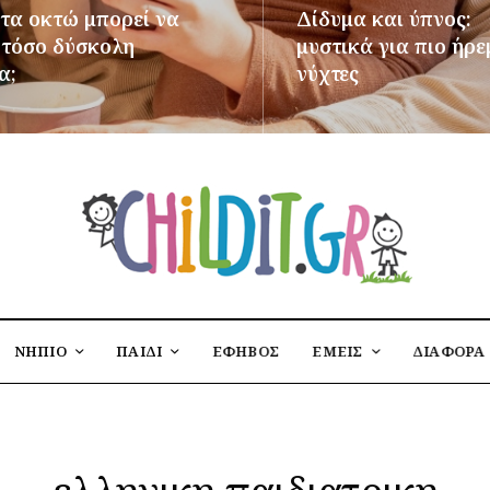
 τα οκτώ μπορεί να
Δίδυμα και ύπνος:
ι τόσο δύσκολη
μυστικά για πιο ήρε
α;
νύχτες
ΌΤΕΡΑ
ΠΕΡΙΣΣΌΤΕΡΑ
ΝΗΠΙΟ
ΠΑΙΔΙ
ΕΦΗΒΟΣ
ΕΜΕΙΣ
ΔΙΑΦΟΡΑ
ελληνικη παιδιατρικη