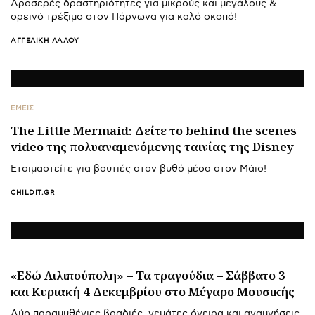
Δροσερές δραστηριότητες για μικρούς και μεγάλους &
ορεινό τρέξιμο στον Πάρνωνα για καλό σκοπό!
ΑΓΓΕΛΙΚΉ ΛΆΛΟΥ
ΕΜΕΙΣ
The Little Mermaid: Δείτε το behind the scenes
video της πολυαναμενόμενης ταινίας της Disney
Ετοιμαστείτε για βουτιές στον βυθό μέσα στον Μάιο!
CHILDIT.GR
«Εδώ Λιλιπούπολη» – Τα τραγούδια – Σάββατο 3
και Κυριακή 4 Δεκεμβρίου στο Μέγαρο Μουσικής
Δύο παραμυθένιες βραδιές, γεμάτες όνειρα και αναμνήσεις