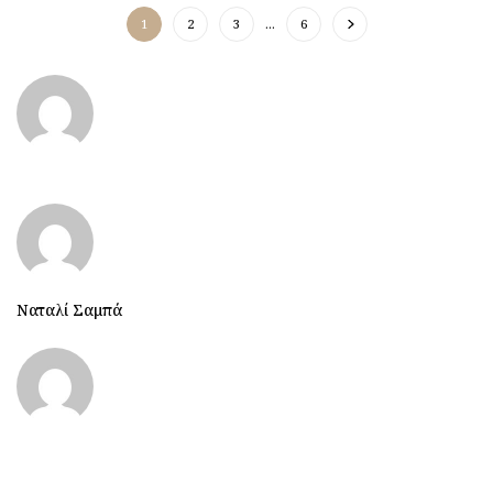
1
2
3
…
6
Ναταλί Σαμπά