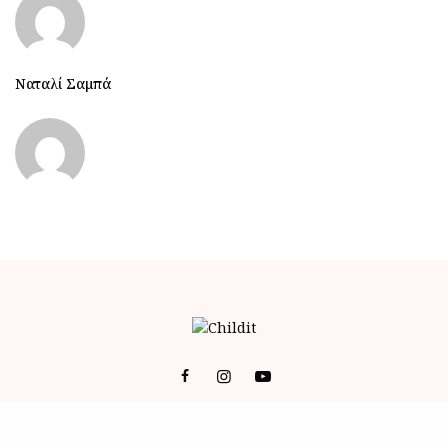
Ναταλί Σαμπά
© 2023 ALL RIGHTS RESERVED POWERED BY BRAINFOODMEDIA.
ID
-
ΕΠΙΚΟΙΝΩΝΙΑ
-
Όροι Χρήσης (Terms of Service)
-