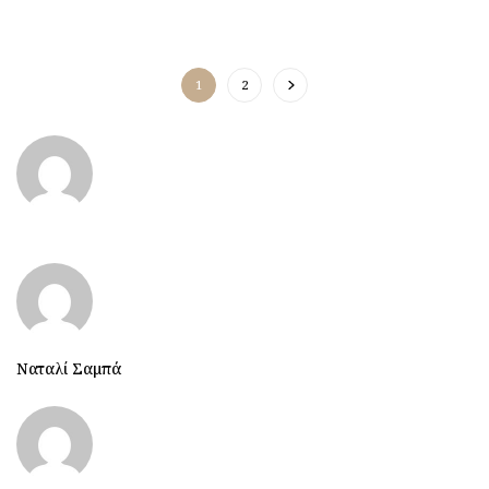
1
2
Ναταλί Σαμπά