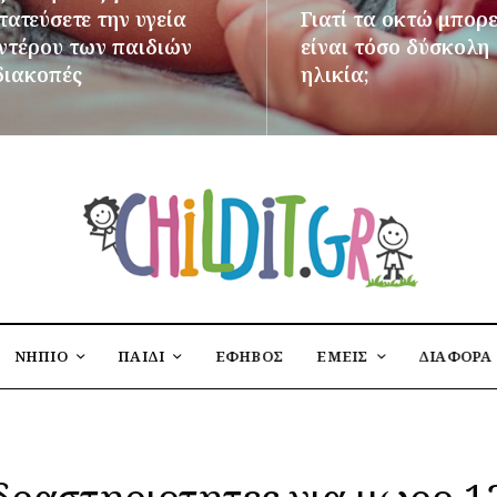
ατεύσετε την υγεία
Γιατί τα οκτώ μπορε
εντέρου των παιδιών
είναι τόσο δύσκολη
διακοπές
ηλικία;
ΌΤΕΡΑ
ΠΕΡΙΣΣΌΤΕΡΑ
ΝΗΠΙΟ
ΠΑΙΔΙ
ΕΦΗΒΟΣ
ΕΜΕΙΣ
ΔΙΑΦΟΡΑ
δραστηριοτητες για μωρο 1