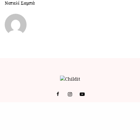
Ναταλί Σαμπά
© 2023 ALL RIGHTS RESERVED POWERED BY BRAINFOODMEDIA.
ID
-
ΕΠΙΚΟΙΝΩΝΙΑ
-
Όροι Χρήσης (Terms of Service)
-
Πολιτική Απορρήτου (Privacy Policy)