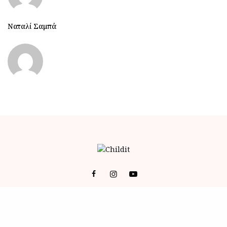
Ναταλί Σαμπά
© 2023 ALL RIGHTS RESERVED POWERED BY BRAINFOODMEDIA.
ID
-
ΕΠΙΚΟΙΝΩΝΙΑ
-
Όροι Χρήσης (Terms of Service)
-
Πολιτική Απορρήτου (Privacy Policy)