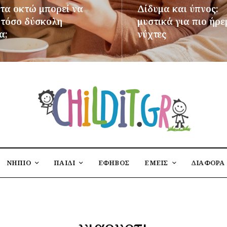
 τα οκτώ μπορεί να
Δίδυμα και ύπνος:
ι τόσο δύσκολη
μυστικά για πιο ήρε
α;
νύχτες
ΌΤΕΡΑ
ΠΕΡΙΣΣΌΤΕΡΑ
ΝΗΠΙΟ
ΠΑΙΔΙ
ΕΦΗΒΟΣ
ΕΜΕΙΣ
ΔΙΑΦΟΡΑ
γιαουρτι