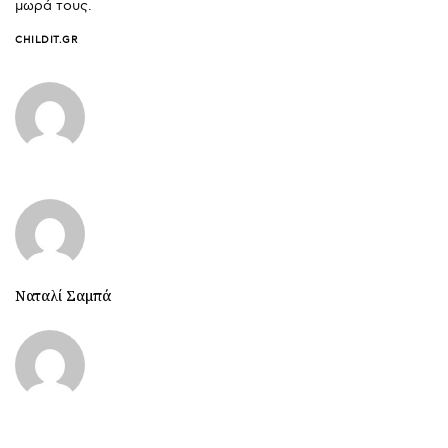
μωρά τους.
CHILDIT.GR
Ναταλί Σαμπά