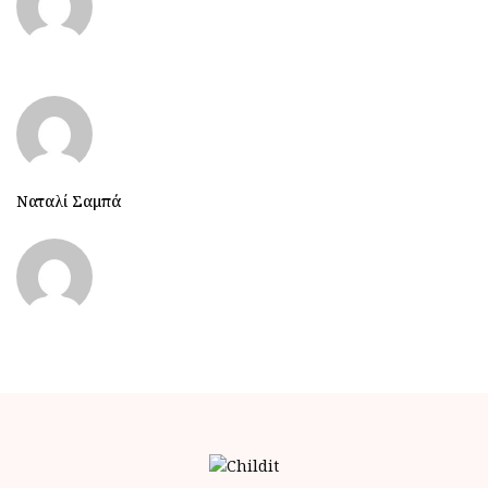
Ναταλί Σαμπά