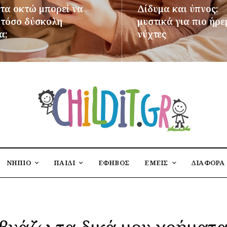
 τα οκτώ μπορεί να
Δίδυμα και ύπνος:
ι τόσο δύσκολη
μυστικά για πιο ήρε
α;
νύχτες
ΌΤΕΡΑ
ΠΕΡΙΣΣΌΤΕΡΑ
ΝΗΠΙΟ
ΠΑΙΔΙ
ΕΦΗΒΟΣ
ΕΜΕΙΣ
ΔΙΑΦΟΡΑ
βγάζω τα δικά μου χρήματ