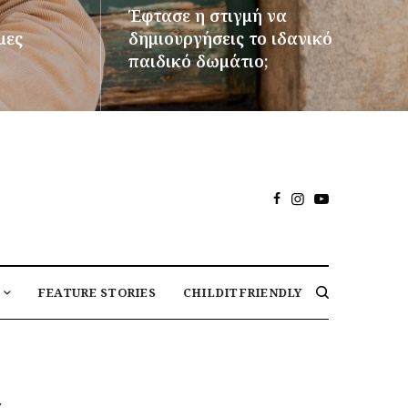
Έφτασε η στιγμή να
μες
δημιουργήσεις το ιδανικό
παιδικό δωμάτιο;
ΠΕΡΙΣΣΌΤΕΡΑ
FEATURE STORIES
CHILDITFRIENDLY
α