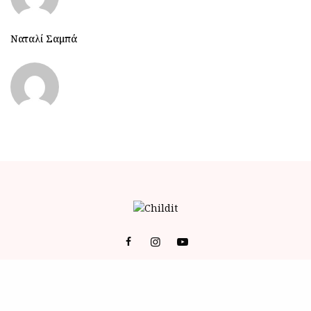
Ναταλί Σαμπά
© 2023 ALL RIGHTS RESERVED POWERED BY BRAINFOODMEDIA.
ID
-
ΕΠΙΚΟΙΝΩΝΙΑ
-
Όροι Χρήσης (Terms of Service)
-
Πολιτική Απορρήτου (Privacy Policy)