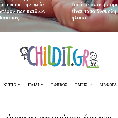
ατεύσετε την υγεία
Γιατί τα οκτώ μπορε
εντέρου των παιδιών
είναι τόσο δύσκολη
διακοπές
ηλικία;
ΌΤΕΡΑ
ΠΕΡΙΣΣΌΤΕΡΑ
ΝΗΠΙΟ
ΠΑΙΔΙ
ΕΦΗΒΟΣ
ΕΜΕΙΣ
ΔΙΑΦΟΡΑ
ένας αγαπημένος ήρωας