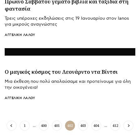
Πρωινό Σαββάτου γεμάτο βιβλία και ταξίδια στη
φαντασία
Τρεις υπέροχες εκδηλώσεις στις 19 Ιανουαρίου στον Ianos
για μικρούς αναγνώστες
ΑΓΓΕΛΙΚΉ ΛΆΛΟΥ
Ο μαγικός κόσμος του Λεονάρντο ντα Βίντσι
Μια έκθεση που πολύ απολαύσαμε και προτείνουμε για όλη
την οικογένεια!
ΑΓΓΕΛΙΚΉ ΛΆΛΟΥ
1
…
400
401
402
403
404
…
412