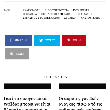
TAGS
ΑΝΑΚΎΚΛΩΣΗ
ΔΗΜΙΟΥΡΓΙΚΌΤΗΤΑ
ΚΑΤΑΣΚΕΥΕΣ
ΟΙΚΟΛΟΓΊΑ
ΟΙΚΟΛΟΓΙΚΉ ΣΥΝΕΊΔΗΣΗ
ΠΕΡΙΒΑΛΛΟΝ
ΣΕΒΑΣΜΌΣ ΣΤΟ ΠΕΡΙΒΆΛΛΟΝ
ΣΤΟΛΙΔΙΑ
ΧΡΙΣΤΟΎΓΕΝΝΑ
SHARE
0
TWEET
PIN
0
SHARE
ΣΧΕΤΙΚΆ ΆΡΘΡΑ
Γιατί τα οικογενειακά
Οι αόρατες γονεϊκές
ταξίδια μπορεί να είναι
ανάγκες πίσω από τις
δύσκολα για παιδιά με
καθημερινές φράσεις