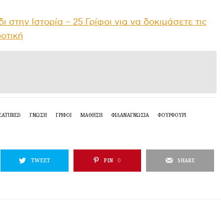
δι στην Ιστορία – 25 Γρίφοι για να δοκιμάσετε τις
δοτική
EATURED
ΓΝΏΣΗ
ΓΡΊΦΟΙ
ΜΆΘΗΣΗ
ΦΙΛΑΝΑΓΝΩΣΊΑ
ΦΟΥΡΦΟΎΡΙ
TWEET
PIN
0
SHARE