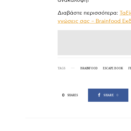
ανακάλυψη!
Διαβάστε περισσότερα:
Ταξί
γνώσεις σας – Brainfood Εκ
TAGS
BRAINFOOD
ESCAPE BOOK
F
0
SHARE
0
SHARES