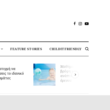
FEATURE STORIES
CHILDITFRIENDLY
Μαθήματα κολύμβησης για
στιγμή να
βρέφη και πρώιμη κινητική
σεις το ιδανικό
ανάπτυξη: τι δείχνει νέα
ωμάτιο;
έρευνα