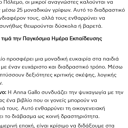
ιο Πόλεμο, οι μικροί αναγνώστες καλούνται να
ς μέσω 25 μοναδικών γρίφων. Αυτό το διαδραστικό
ενδιαφέρον τους, αλλά τους ενθαρρύνει να
συνήθως θεωρούνται δύσκολα ή βαρετά.
ία” τιμά την Παγκόσμια Ημέρα Εκπαίδευσης
ίο προσφέρει μια μοναδική ευκαιρία στα παιδιά
α με έναν ευχάριστο και διαδραστικό τρόπο. Μέσω
απτύσσουν δεξιότητες κριτικής σκέψης, λογικής
ν.
νο:
Η Anna Gallo συνδυάζει την ψυχαγωγία με την
ς ένα βιβλίο που οι γονείς μπορούν να
ιά τους. Αυτό ενθαρρύνει τη οικογενειακή
ι το διάβασμα ως κοινή δραστηριότητα.
μερινή εποχή, είναι κρίσιμο να διδάξουμε στα