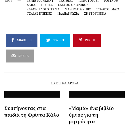
TAGS
FBFIRSTCOMMENT
FEATURED
IGPHOTOPOST
POSTNOW
ΑΞΊΕΣ
ΓΙΟΡΤΈΣ
ΕΛΕΥΘΕΡΟΣ ΧΡΟΝΟΣ
ΚΛΑΣΙΚΉ ΛΟΓΟΤΕΧΝΊΑ
ΜΑΘΉΜΑΤΑ ΖΩΉΣ
ΣΥΝΑΙΣΘΗΜΑΤΑ
ΤΣΑΡΛΣ ΝΤΊΚΕΝΣ
ΦΙΛΑΝΑΓΝΩΣΙΑ
ΧΡΙΣΤΟΎΓΕΝΝΑ
SHARE
0
TWEET
PIN
0
SHARE
ΣΧΕΤΙΚΆ ΆΡΘΡΑ
Συστήνοντας στα
«Μαμά» ένα βιβλίο
παιδιά τη Φρίντα Κάλο
ύμνος για τη
μητρότητα