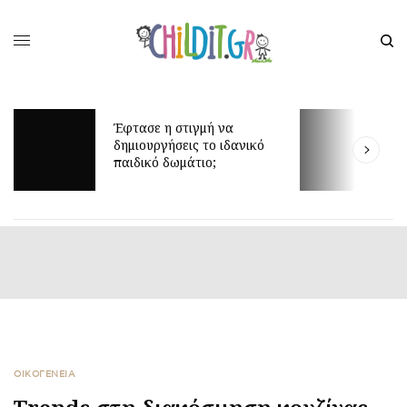
Μ
Έφτασε η στιγμή να
β
δημιουργήσεις το ιδανικό
α
παιδικό δωμάτιο;
έ
ΟΙΚΟΓΕΝΕΙΑ