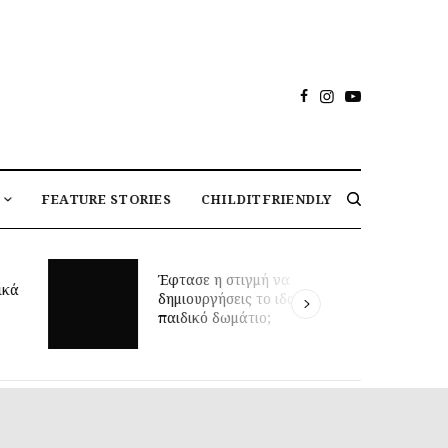
FEATURE STORIES
CHILDITFRIENDLY
Μαθήματα κολύμβησης για
στιγμή να
βρέφη και πρώιμη κινητική
σεις το ιδανικό
ανάπτυξη: τι δείχνει νέα
ωμάτιο;
έρευνα