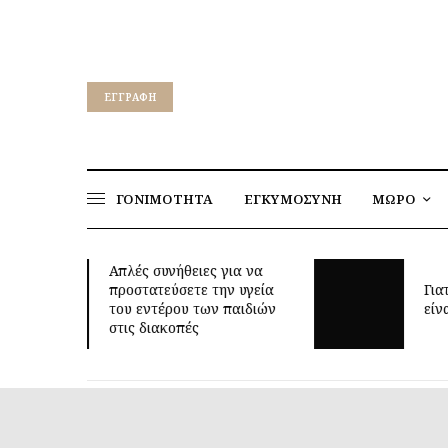
EΓΓΡΑΦΉ
ΓΟΝΙΜΟΤΗΤΑ
ΕΓΚΥΜΟΣΥΝΗ
ΜΩΡΟ
για να
ν υγεία
Γιατί τα οκτώ μπορεί να
παιδιών
είναι τόσο δύσκολη ηλικία;