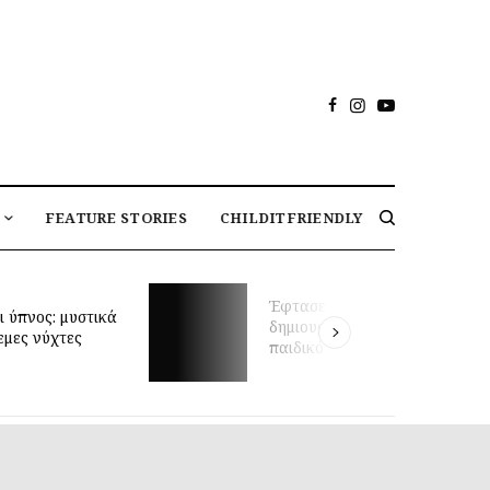
FEATURE STORIES
CHILDITFRIENDLY
Έφτασε η στιγμή να
ικά
δημιουργήσεις το ιδανικό
παιδικό δωμάτιο;