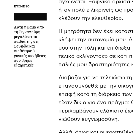
αγχώνεται. Ξαφνικά άρχισα 
ΕΠΌΜΕΝΟ
ήταν πολύ ειλικρινείς ως πρ
κλέβουν την ελευθερία».
Αυτή η μαμά από
Η μητρότητα δεν έχει καταστ
τη Σιγκαπούρη
μεγαλώνει τα
κλέψει την αυτονομία μου. 
παιδιά της στη
Σουηδία και
μου στην πόλη και επιδίωξα
υιοθέτησε 3
γονικές συνήθειες
τελικά «κλίνοντας» σε κάτι
που βρήκε
παλιές μου δραστηριότητες 
εξαιρετικές
Διαβάζω για να τελειώσω τ
επανασυνδεθώ με την οικογέ
επαφή κατά τη διάρκεια των
είχαν δίκιο για ένα πράγμα:
περιλαμβάνουν ελάχιστο έω
νιώθουν ευγνωμοσύνη.
Αλλά, όπως και οι ερωτηθέντ