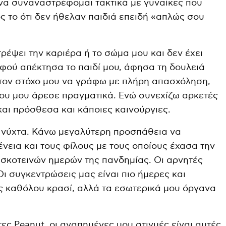
να συναναστρέφομαι τακτικά με γυναίκες που
ος το ότι δεν ήθελαν παιδιά επειδή «απλώς σου
ρέψει την καριέρα ή το σώμα μου και δεν έχει
Αφού απέκτησα το παιδί μου, άφησα τη δουλειά
 τον στόχο μου να γράφω με πλήρη απασχόληση,
 που μου άρεσε πραγματικά. Ενώ συνεχίζω αρκετές
και πρόσθεσα και κάποιες καινούργιες.
η νύχτα. Κάνω μεγαλύτερη προσπάθεια να
νεια και τους φίλους με τους οποίους έχασα την
 σκοτεινών ημερών της πανδημίας. Οι αρνητές
 Οι συγκεντρώσεις μας είναι πιο ήμερες και
ς καθόλου κρασί, αλλά τα εσωτερικά μου όργανα
ες Peanut, οι αγαπημένες μου στιγμές είναι αυτές