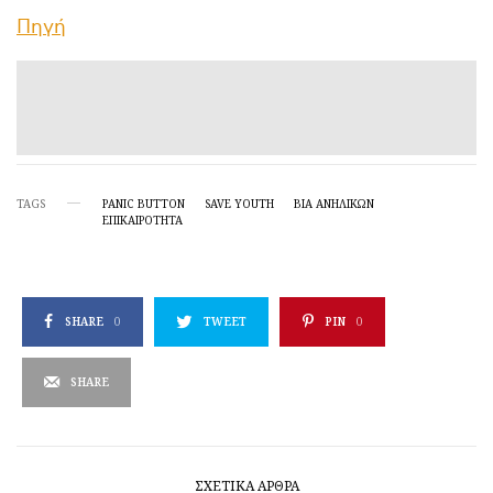
Πηγή
TAGS
PANIC BUTTON
SAVE YOUTH
ΒΊΑ ΑΝΗΛΊΚΩΝ
ΕΠΙΚΑΙΡΌΤΗΤΑ
SHARE
0
TWEET
PIN
0
SHARE
ΣΧΕΤΙΚΆ ΆΡΘΡΑ