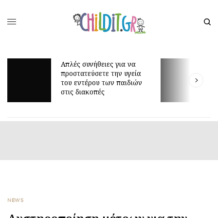
λές συνήθειες για να
οστατεύσετε την υγεία
Γιατί τα οκτώ μπορεί ν
υ εντέρου των παιδιών
είναι τόσο δύσκολη ηλι
ις διακοπές
NEWS