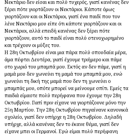
Νεκτάριο δεν είσαι και πολύ τυχερός, γιατί κανένας δεν
ξέρει πότε γιορτάζουν οι Νεκτάριοι. Κάποτε όμως
γιορτάζουν και οι Νεκτάριοι, γιατί ένα παιδί που τον
λένε Νεκτάριο μου είπε ότι κάποτε γιορτάζουν και οι
Νεκτάριοι, αλλά επειδή κανένας δεν ξέρει πότε
γιορτάζουν, αυτό το παιδί είναι πολύ στενοχωρημένο
και τρέχουν οι μύξες του.
Η 28η Οκτωβρίου είναι μια πάρα πολύ σπουδαία μέρα,
άμα πέφτει Δευτέρα, γιατί έχουμε τριήμερο και πάμε
στο χωριό του μπαμπά μου. Εκτός αν δεν πάμε, γιατί η
μαμά μου δεν χωνεύει τη μαμά του μπαμπά μου, ενώ
χωνεύει τη δική της μαμά που δεν τη χωνεύει ο
μπαμπάς μου, οπότε μπορεί να μείνουμε σπίτι. Εμείς τα
παιδιά είμαστε πολύ περήφανα που έχουμε την 28η
Οκτωβρίου. Γιατί πριν είχανε να γιορτάζουνε μόνο την
25η Μαρτίου. Την 28η Οκτωβρίου πηγαίνανε κανονικά
σχολείο, γιατί δεν υπήρχε η 28η Οκτωβρίου. Δηλαδή
υπήρχε, αλλά κανένας δεν το έκανε θέμα, γιατί δεν
είχανε μπει οι Γερμανοί. Εγώ είμαι πολύ περήφανη