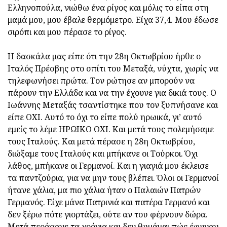
Ελληνοπούλα, νιώθω ένα ρίγος και μόλις το είπα στη
μαμά μου, μου έβαλε θερμόμετρο. Είχα 37,4. Μου έδωσε
σιρόπι και μου πέρασε το ρίγος.
Η δασκάλα μας είπε ότι την 28η Οκτωβρίου ήρθε ο
Ιταλός Πρέσβης στο σπίτι του Μεταξά, νύχτα, χωρίς να
τηλεφωνήσει πρώτα. Τον ρώτησε αν μπορούν να
πάρουν την Ελλάδα και να την έχουνε για δικιά τους. Ο
Ιωάννης Μεταξάς τσαντίστηκε που τον ξυπνήσανε και
είπε ΟΧΙ. Αυτό το όχι το είπε πολύ ηρωικά, γι’ αυτό
εμείς το λέμε ΗΡΩΙΚΟ ΟΧΙ. Και μετά τους πολεμήσαμε
τους Ιταλούς. Και μετά πέρασε η 28η Οκτωβρίου,
διώξαμε τους Ιταλούς και μπήκανε οι Τούρκοι. Όχι
λάθος, μπήκανε οι Γερμανοί. Και η γιαγιά μου έκλεισε
τα παντζούρια, για να μην τους βλέπει. Όλοι οι Γερμανοί
ήτανε χάλια, μα πιο χάλια ήταν ο Παλαιών Πατρών
Γερμανός. Είχε μάνα Πατρινιά και πατέρα Γερμανό και
δεν ξέρω πότε γιορτάζει, ούτε αν του φέρνουν δώρα.
Μετά περάσανε τα χρόνια και δεν θυμάμαι πώς έφυγαν