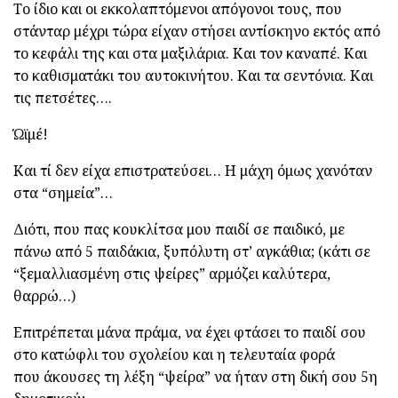
Το ίδιο και οι εκκολαπτόμενοι απόγονοι τους, που
στάνταρ μέχρι τώρα είχαν στήσει αντίσκηνο εκτός από
το κεφάλι της και στα μαξιλάρια. Και τον καναπέ. Και
το καθισματάκι του αυτοκινήτου. Και τα σεντόνια. Και
τις πετσέτες….
Ώϊμέ!
Και τί δεν είχα επιστρατεύσει… Η μάχη όμως χανόταν
στα “σημεία”…
Διότι, που πας κουκλίτσα μου παιδί σε παιδικό, με
πάνω από 5 παιδάκια, ξυπόλυτη στ’ αγκάθια; (κάτι σε
“ξεμαλλιασμένη στις ψείρες” αρμόζει καλύτερα,
θαρρώ…)
Επιτρέπεται μάνα πράμα, να έχει φτάσει το παιδί σου
στο κατώφλι του σχολείου και η τελευταία φορά
που άκουσες τη λέξη “ψείρα” να ήταν στη δική σου 5η