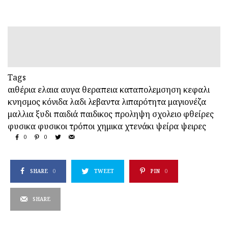
Tags
αιθέρια ελαια
αυγα
θεραπεια
καταπολεμσηση
κεφαλι
κνησμος
κόνιδα
λαδι
λεβαντα
λιπαρότητα
μαγιονέζα
μαλλια
ξυδι
παιδιά
παιδικος
προληψη
σχολειο
φθείρες
φυσικα
φυσικοι τρόποι
χημικα
χτενάκι
ψείρα
ψειρες
0
0
SHARE
0
TWEET
PIN
0
SHARE