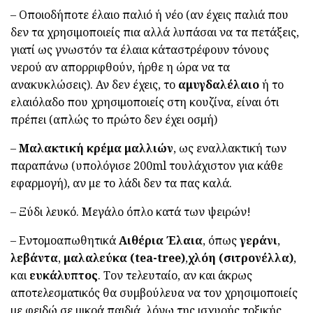
– Οποιοδήποτε έλαιο παλιό ή νέο (αν έχεις παλιά που
δεν τα χρησιμοποιείς πια αλλά λυπάσαι να τα πετάξεις,
γιατί ως γνωστόν τα έλαια κάταστρέφουν τόνους
νερού αν απορριφθούν, ήρθε η ώρα να τα
ανακυκλώσεις). Αν δεν έχεις, το
αμυγδαλέλαιο
ή το
ελαιόλαδο που χρησιμοποιείς στη κουζίνα, είναι ότι
πρέπει (απλώς το πρώτο δεν έχει οσμή)
–
Μαλακτική κρέμα μαλλιών
, ως εναλλακτική των
παραπάνω (υπολόγισε 200ml τουλάχιστον για κάθε
εφαρμογή), αν με το λάδι δεν τα πας καλά.
– Ξύδι λευκό. Μεγάλο όπλο κατά των ψειρών!
– Εντομοαπωθητικά
Αιθέρια Έλαια
, όπως
γεράνι
,
λεβάντα
,
μαλαλεύκα (tea-tree)
,
χλόη (σιτρονέλλα)
,
και
ευκάλυπτος
. Τον τελευταίο, αν και άκρως
αποτελεσματικός θα συμβούλευα να τον χρησιμοποιείς
με φειδώ σε μικρά παιδιά, λόγω της ισχυρής τοξικής