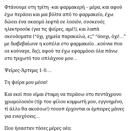
Φτάνουμε στη τρίτη -και φαρμακερή – μέρα, και αφού
έχω περάσει και μια βόλτα από το φαρμακείο, έχω
δώσει ένα σκασμό λεφτά σε λοσιόν, συσκευές
ηλεκτροσόκ (για τις ψείρες, αμέ!), και λοιπά
σκευάσματα (“όχι, χημεία παρακαλώ, ε;;” “όοοχι, όχι!…”
με διαβεβαίωνε η κοπέλα στο φαρμακείο…κούνια που
σε κούναγε, δις), αφού τα έχω εφαρμόσει όλα πάνω
στο τριχωτό του σπλάχνου μου…
Ψείρες-Άρτεμις 1-0….
Τη ψείρα μου μέσα!
Και εκεί που είμαι έτοιμη να περάσω στο πεντάχρονο
χρωμολοσιόν (tip του φίλου κομμωτή μου, εγγυημένο,
τί άλλο θα ακούσω!) τσουπ έρχονται οι έμπειρες μάνες
για ενισχύσεις…
Που ήσασταν τόσες μέρες οέο;