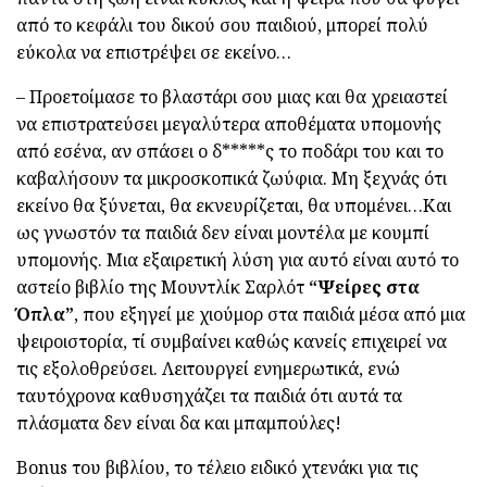
από το κεφάλι του δικού σου παιδιού, μπορεί πολύ
εύκολα να επιστρέψει σε εκείνο…
– Προετοίμασε το βλαστάρι σου μιας και θα χρειαστεί
να επιστρατεύσει μεγαλύτερα αποθέματα υπομονής
από εσένα, αν σπάσει ο δ*****ς το ποδάρι του και το
καβαλήσουν τα μικροσκοπικά ζωύφια. Μη ξεχνάς ότι
εκείνο θα ξύνεται, θα εκνευρίζεται, θα υπομένει…Και
ως γνωστόν τα παιδιά δεν είναι μοντέλα με κουμπί
υπομονής. Μια εξαιρετική λύση για αυτό είναι αυτό το
αστείο βιβλίο της Μουντλίκ Σαρλότ
“Ψείρες στα
Όπλα”
, που εξηγεί με χιούμορ στα παιδιά μέσα από μια
ψειροιστορία, τί συμβαίνει καθώς κανείς επιχειρεί να
τις εξολοθρεύσει. Λειτουργεί ενημερωτικά, ενώ
ταυτόχρονα καθυσηχάζει τα παιδιά ότι αυτά τα
πλάσματα δεν είναι δα και μπαμπούλες!
Bonus του βιβλίου, το τέλειο ειδικό χτενάκι για τις