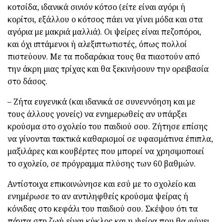
κοτσίδα, ιδανικά σινιόν κότσο (είτε είναι αγόρι ή
κορίτσι, εξάλλου ο κότσος πάει να γίνει μόδα και στα
αγόρια με μακριά μαλλιά). Οι ψείρες είναι πεζοπόροι,
και όχι ιπτάμενοι ή αλεξιπτωτιστές, όπως πολλοί
πιστεύουν. Με τα ποδαράκια τους θα πιαστούν από
την άκρη μιας τρίχας και θα ξεκινήσουν την ορειβασία
στο δάσος.
– Ζήτα ευγενικά (και ιδανικά σε συνεννόηση και με
τους άλλους γονείς) να ενημερωθείς αν υπάρξει
κρούσμα στο σχολείο του παιδιού σου. Ζήτησε επίσης
να γίνονται τακτικά καθαρισμοί σε υφασμάτινα έπιπλα,
μαξιλάρες και κουβέρτες που μπορεί να χρησιμοποιεί
το σχολείο, σε πρόγραμμα πλύσης των 60 βαθμών.
Αντίστοιχα επικοινώνησε και εσύ με το σχολείο και
ενημέρωσε το αν αντιληφθείς κρούσμα ψείρας ή
κόνιδας στο κεφάλι του παιδιού σου. Σκέψου ότι τα
πάντα στη ζωή είναι κύκλος και η ψείρα που θα φύγει