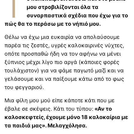
Τ
μου στροβιλίζονται όλα τα
Η δεύτερη εγκυμοσύνη
αλλάζει τον εγκέφαλο με
συναρπαστικά σχέδια που έχω για το
διαφορετικό τρόπο
πώς θα το περάσω με το νήπιό μου.
Γιατί τα οικογενειακά
Θέλω να έχω μια ευκαιρία να απολαύσουμε
ταξίδια μπορεί να είναι
δύσκολα για παιδιά με
παρέα τις ζεστές, υγρές καλοκαιρινές νύχτες,
ADHD ή αυτισμό
οπότε προσπαθώ ήδη να τον αφήνω να μένει
Οι αόρατες γονεϊκές
ξύπνιος μέχρι λίγο πιο αργά (κάποιες φορές
ανάγκες πίσω από τις
τουλάχιστον) για να φάμε παγωτό μαζί και να
καθημερινές φράσεις των
γονέων
γελάσουμε και να παίξουμε κάτω από το φως
του φεγγαριού.
Μια φίλη μου μού είπε κάποτε κάτι που με
έβαλε σε σκέψεις. Κάτι του τύπου:
«Αν το
καλοσκεφτείς, έχουμε μόνο 18 καλοκαίρια με
τα παιδιά μας». Μελαγχόλησα.