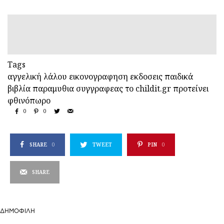
Tags
αγγελική λάλου
εικονογραφηση
εκδοσεις
παιδικά
βιβλία
παραμυθια
συγγραφεας
το childit.gr προτείνει
φθινόπωρο
0
0
SHARE
0
TWEET
PIN
0
SHARE
ΔΗΜΟΦΙΛΉ