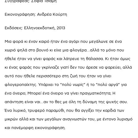
Συγγραφέας: Σοφία Τσιάμη
Εικονογράφηση: Ανδρέα Κούρτη
Εκδόσεις: Ελληνοεκδοτική, 2013
Μια φορά κι έναν καιρό ήταν ένα αγόρι που μεγάλωνε σε ένα
χωριό ψηλά στο βουνό κι είχε μια φλογέρα…αλλά το μόνο που
ήθελε ήταν να γίνει ψαράς και λάτρευε τη θάλασσα. Κι ήταν όμως
κι ένας ψαράς που γκρίνιαζε γιατί δεν του άρεσε να ψαρεύει, αλλά
αυτό που ήθελε περισσότερο στη ζωή του ήταν να γίνει
φλογεροπαίχτης. Υπάρχει το “πολύ νωρίς” ή το “πολύ αργά” για
ένα όνειρο; Μπορεί ένα όνειρο να γίνει πραγματικότητα; Η
απάντηση είναι ναι…αν το θες με όλη τη δύναμη της ψυχής σου.
Ένα λυρικό, τρυφερό παραμύθι, που θα αγγίξει την καρδιά των
μικρών αλλά και των μεγάλων αναγνωστών του, με έντονο λυρισμό
και πανέμορφη εικονογράφηση.