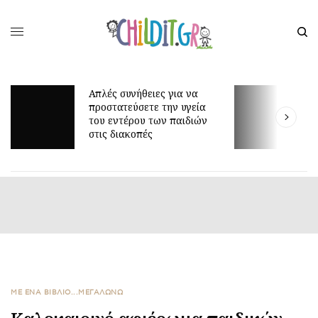
λές συνήθειες για να
οστατεύσετε την υγεία
Γιατί τα οκτώ μπορεί ν
υ εντέρου των παιδιών
είναι τόσο δύσκολη ηλι
ις διακοπές
ΜΕ ΈΝΑ ΒΙΒΛΊΟ...ΜΕΓΑΛΏΝΩ