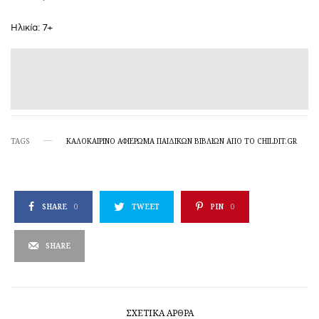
Ηλικία: 7+
TAGS
KΑΛΟΚΑΙΡΙΝΌ ΑΦΙΈΡΩΜΑ ΠΑΙΔΙΚΏΝ ΒΙΒΛΊΩΝ ΑΠΟ ΤΟ CHILDIT.GR
SHARE
0
TWEET
PIN
0
SHARE
ΣΧΕΤΙΚΆ ΆΡΘΡΑ