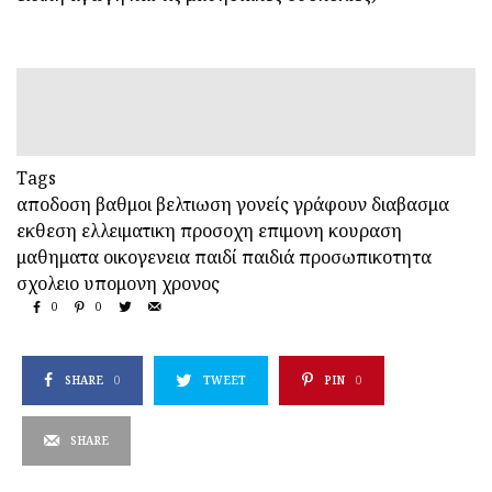
Tags
αποδοση
βαθμοι
βελτιωση
γονείς
γράφουν
διαβασμα
εκθεση
ελλειματικη προσοχη
επιμονη
κουραση
μαθηματα
οικογενεια
παιδί
παιδιά
προσωπικοτητα
σχολειο
υπομονη
χρονος
0
0
SHARE
0
TWEET
PIN
0
SHARE