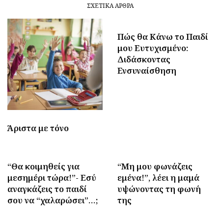
ΣΧΕΤΙΚΆ ΆΡΘΡΑ
Πώς θα Κάνω το Παιδί
μου Ευτυχισμένο:
Διδάσκοντας
Ενσυναίσθηση
Άριστα με τόνο
“Θα κοιμηθείς για
“Μη μου φωνάζεις
μεσημέρι τώρα!”- Εσύ
εμένα!”, λέει η μαμά
αναγκάζεις το παιδί
υψώνοντας τη φωνή
σου να “χαλαρώσει”…;
της