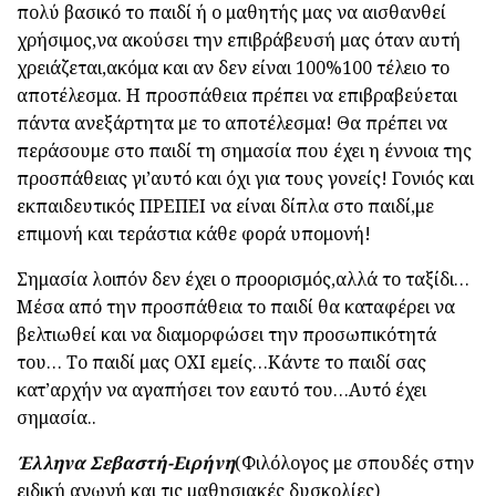
πολύ βασικό το παιδί ή ο μαθητής μας να αισθανθεί
χρήσιμος,να ακούσει την επιβράβευσή μας όταν αυτή
χρειάζεται,ακόμα και αν δεν είναι 100%100 τέλειο το
αποτέλεσμα. Η προσπάθεια πρέπει να επιβραβεύεται
πάντα ανεξάρτητα με το αποτέλεσμα! Θα πρέπει να
περάσουμε στο παιδί τη σημασία που έχει η έννοια της
προσπάθειας γι’αυτό και όχι για τους γονείς! Γονιός και
εκπαιδευτικός ΠΡΕΠΕΙ να είναι δίπλα στο παιδί,με
επιμονή και τεράστια κάθε φορά υπομονή!
Σημασία λοιπόν δεν έχει ο προορισμός,αλλά το ταξίδι…
Μέσα από την προσπάθεια το παιδί θα καταφέρει να
βελτιωθεί και να διαμορφώσει την προσωπικότητά
του… Το παιδί μας ΟΧΙ εμείς…Κάντε το παιδί σας
κατ’αρχήν να αγαπήσει τον εαυτό του…Αυτό έχει
σημασία..
Έλληνα Σεβαστή-Ειρήνη
(Φιλόλογος με σπουδές στην
ειδική αγωγή και τις μαθησιακές δυσκολίες)