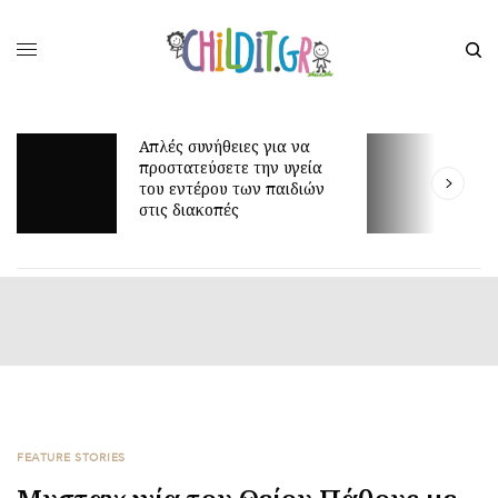
Γιατί τα οκτώ μπορεί να
είναι τόσο δύσκολη ηλικία;
FEATURE STORIES