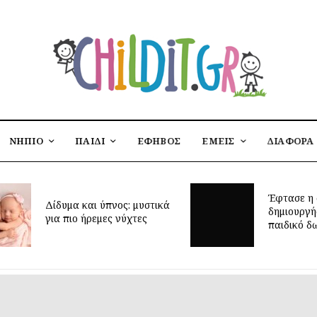
ΝΗΠΙΟ
ΠΑΙΔΙ
ΕΦΗΒΟΣ
ΕΜΕΙΣ
ΔΙΑΦΟΡΑ
Έφτασε η στιγμή να
αι ύπνος: μυστικά
δημιουργήσεις το ιδανικό
ήρεμες νύχτες
παιδικό δωμάτιο;