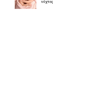
νύχτες