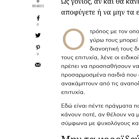
Ως γονιός, αν και θα κά
0
SHARES
αποφύγετε ή να μην τα
0
Ο
τρόπος με τον οπο
γύρω τους μπορεί
διανοητική τους δ
0
τους επιτυχία, λένε οι ειδικ
πρέπει να προσπαθήσουν να
προσαρμοσμένα παιδιά που 
ανακάμπτουν από τις αναποδ
επιτυχία.
Εδώ είναι πέντε πράγματα π
κάνουν ποτέ, αν θέλουν να 
σύμφωνα με ψυχολόγους και