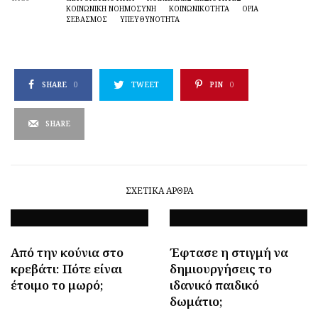
ΚΟΙΝΩΝΙΚΉ ΝΟΗΜΟΣΎΝΗ
ΚΟΙΝΩΝΙΚΟΤΗΤΑ
ΟΡΙΑ
ΣΕΒΑΣΜΟΣ
ΥΠΕΥΘΥΝΌΤΗΤΑ
SHARE
0
TWEET
PIN
0
SHARE
ΣΧΕΤΙΚΆ ΆΡΘΡΑ
Από την κούνια στο
Έφτασε η στιγμή να
κρεβάτι: Πότε είναι
δημιουργήσεις το
έτοιμο το μωρό;
ιδανικό παιδικό
δωμάτιο;