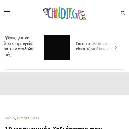
Γιατί τα οκτώ μπορεί να
Δ
είναι τόσο δύσκολη ηλικία;
γ
ΝΗΠΙΟ
,
ΣΥΜΠΕΡΙΦΟΡΑ