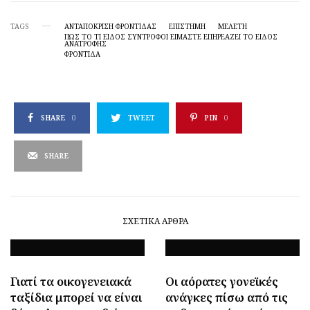
TAGS
ΑΝΤΑΠΌΚΡΙΣΗ ΦΡΟΝΤΊΔΑΣ
ΕΠΙΣΤΉΜΗ
ΜΕΛΕΤΗ
ΠΏΣ ΤΟ ΤΙ ΕΊΔΟΣ ΣΎΝΤΡΟΦΟΙ ΕΊΜΑΣΤΕ ΕΠΗΡΕΆΖΕΙ ΤΟ ΕΊΔΟΣ
ΑΝΑΤΡΟΦΉΣ
ΦΡΟΝΤΙΔΑ
SHARE
0
TWEET
PIN
0
SHARE
ΣΧΕΤΙΚΆ ΆΡΘΡΑ
Γιατί τα οικογενειακά
Οι αόρατες γονεϊκές
ταξίδια μπορεί να είναι
ανάγκες πίσω από τις