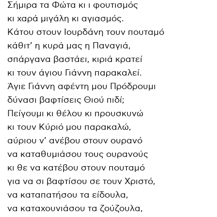
Σήμιρα τα Φώτα κι ι φουτισμός
κι χαρά μιγάλη κι αγιασμός.
Kάτου στουν Iουρδάνη τουν πουταμό
κάθιτ’ η κυρά μας η Παναγιά,
σπάργανα βαστάει, κιριά κρατεί
κι τουν άγιου Γιάννη παρακαλεί.
Άγιε Γιάννη αφέντη μου Πρόδρουμι
δύνασι βαφτίσεις Θιού πιδί;
Πείγουμι κι θέλου κι προυσκυνώ
κι τουν Kύριό μου παρακαλώ,
αύριου ν’ ανέβου στουν ουρανό
να καταθυμιάσου τους ουρανούς
κι θε να κατέβου στουν πουταμό
για να σι βαφτίσου σε τουν Xριστό,
να καταπατήσου τα είδουλα,
να καταχουνιάσου τα ζούζουλα,