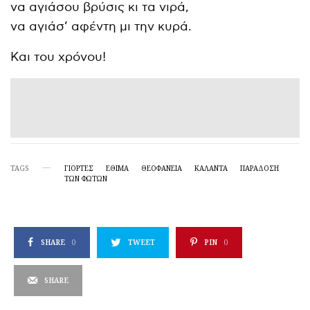
να αγιάσου βρύσις κι τα νιρά,
να αγιάσ’ αφέντη μι την κυρά.
Και του χρόνου!
TAGS
ΓΙΟΡΤΈΣ
ΕΘΙΜΑ
ΘΕΟΦΆΝΕΙΑ
ΚΆΛΑΝΤΑ
ΠΑΡΆΔΟΣΗ
ΤΩΝ ΦΏΤΩΝ
SHARE
0
TWEET
PIN
0
SHARE