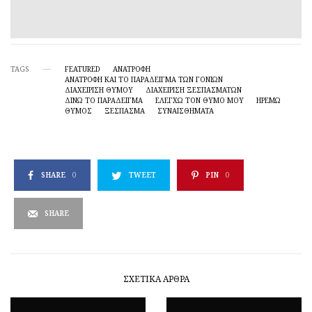
TAGS
FEATURED
ΑΝΑΤΡΟΦΗ
ΑΝΑΤΡΟΦΉ ΚΑΙ ΤΟ ΠΑΡΆΔΕΙΓΜΑ ΤΩΝ ΓΟΝΙΏΝ
ΔΙΑΧΕΊΡΙΣΗ ΘΥΜΟΎ
ΔΙΑΧΕΊΡΙΣΗ ΞΕΣΠΑΣΜΆΤΩΝ
ΔΊΝΩ ΤΟ ΠΑΡΆΔΕΙΓΜΑ
ΕΛΈΓΧΩ ΤΟΝ ΘΥΜΌ ΜΟΥ
ΗΡΕΜΏ
ΘΥΜΟΣ
ΞΈΣΠΑΣΜΑ
ΣΥΝΑΙΣΘΗΜΑΤΑ
SHARE
0
TWEET
PIN
0
SHARE
ΣΧΕΤΙΚΆ ΆΡΘΡΑ