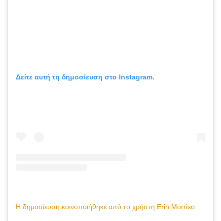
Δείτε αυτή τη δημοσίευση στο Instagram.
Η δημοσίευση κοινοποιήθηκε από το χρήστη Erin Morrison, EdM, MA | The Conscious Mom (@itstheconsciousmom)