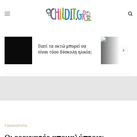
 οκτώ μπορεί να
Δίδυμα και ύπνος: μυστικά
ο δύσκολη ηλικία;
για πιο ήρεμες νύχτες
ΓΟΝΙΜΟΤΗΤΑ