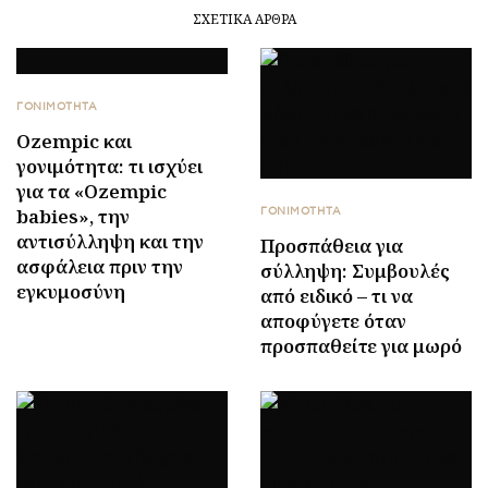
ΣΧΕΤΙΚΆ ΆΡΘΡΑ
ΓΟΝΙΜΟΤΗΤΑ
Ozempic και
γονιμότητα: τι ισχύει
για τα «Ozempic
babies», την
ΓΟΝΙΜΟΤΗΤΑ
αντισύλληψη και την
Προσπάθεια για
ασφάλεια πριν την
σύλληψη: Συμβουλές
εγκυμοσύνη
από ειδικό – τι να
αποφύγετε όταν
προσπαθείτε για μωρό