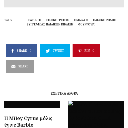
TAGS
FEATURED
ΕΙΚΟΝΟΓΡΆΦΟΣ
ΟΜΆΔΑ Φ
ΠΑΙΔΙΚΌ ΒΙΒΛΊΟ
ΣΥΓΓΡΑΦΈΑΣ ΠΑΙΔΙΚΏΝ ΒΙΒΛΊΩΝ
ΦΟΥΡΦΟΥΡΙ
SHARE
0
TWEET
PIN
0
SHARE
ΣΧΕΤΙΚΆ ΆΡΘΡΑ
H Miley Cyrus μόλις
έγινε Barbie