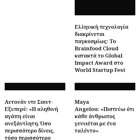
Ελληνική τεχνολογία
διακρίνεται
παγκοσμίως: Το
Brainfood Cloud
κατακτά το Global
Impact Award στο
World Startup Fest
Αντουάν ντε Σαιντ-
Maya
Εξυπερύ: «Η αληθινή
Angelou: «Πιστεύω ότι
αγάπη είναι
κάθε άνθρωπος
ανεξάντλητη. Όσο
γεννιέται με ένα
περισσότερο δίνεις,
ταλέντο»
τόσο περισσότερο