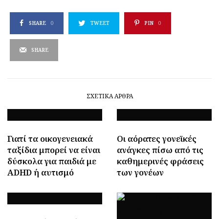
SHARE
0
TWEET
PIN
0
SHARE
ΣΧΕΤΙΚΆ ΆΡΘΡΑ
Γιατί τα οικογενειακά
Οι αόρατες γονεϊκές
ταξίδια μπορεί να είναι
ανάγκες πίσω από τις
δύσκολα για παιδιά με
καθημερινές φράσεις
ADHD ή αυτισμό
των γονέων