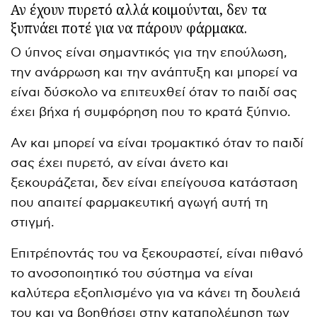
Αν έχουν πυρετό αλλά κοιμούνται, δεν τα
ξυπνάει ποτέ για να πάρουν φάρμακα.
Ο ύπνος είναι σημαντικός για την επούλωση,
την ανάρρωση και την ανάπτυξη και μπορεί να
είναι δύσκολο να επιτευχθεί όταν το παιδί σας
έχει βήχα ή συμφόρηση που το κρατά ξύπνιο.
Αν και μπορεί να είναι τρομακτικό όταν το παιδί
σας έχει πυρετό, αν είναι άνετο και
ξεκουράζεται, δεν είναι επείγουσα κατάσταση
που απαιτεί φαρμακευτική αγωγή αυτή τη
στιγμή.
Επιτρέποντάς του να ξεκουραστεί, είναι πιθανό
το ανοσοποιητικό του σύστημα να είναι
καλύτερα εξοπλισμένο για να κάνει τη δουλειά
του και να βοηθήσει στην καταπολέμηση των