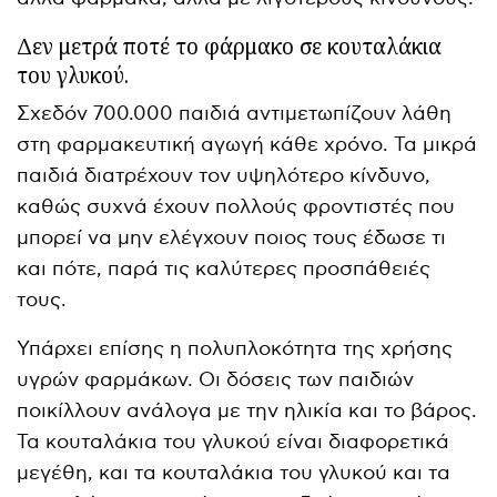
Δεν μετρά ποτέ το φάρμακο σε κουταλάκια
του γλυκού.
Σχεδόν 700.000 παιδιά αντιμετωπίζουν λάθη
στη φαρμακευτική αγωγή κάθε χρόνο. Τα μικρά
παιδιά διατρέχουν τον υψηλότερο κίνδυνο,
καθώς συχνά έχουν πολλούς φροντιστές που
μπορεί να μην ελέγχουν ποιος τους έδωσε τι
και πότε, παρά τις καλύτερες προσπάθειές
τους.
Υπάρχει επίσης η πολυπλοκότητα της χρήσης
υγρών φαρμάκων. Οι δόσεις των παιδιών
ποικίλλουν ανάλογα με την ηλικία και το βάρος.
Τα κουταλάκια του γλυκού είναι διαφορετικά
μεγέθη, και τα κουταλάκια του γλυκού και τα