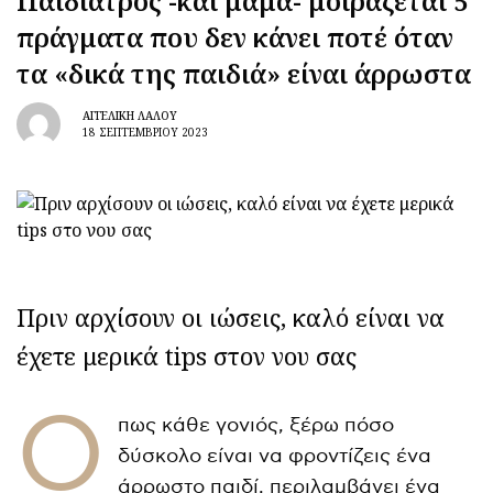
Παιδίατρος -και μαμά- μοιράζεται 5
πράγματα που δεν κάνει ποτέ όταν
τα «δικά της παιδιά» είναι άρρωστα
ΑΓΓΕΛΙΚΉ ΛΆΛΟΥ
18 ΣΕΠΤΕΜΒΡΊΟΥ 2023
Πριν αρχίσουν οι ιώσεις, καλό είναι να
έχετε μερικά tips στον νου σας
Ό
πως κάθε γονιός, ξέρω πόσο
δύσκολο είναι να φροντίζεις ένα
άρρωστο παιδί, περιλαμβάνει ένα