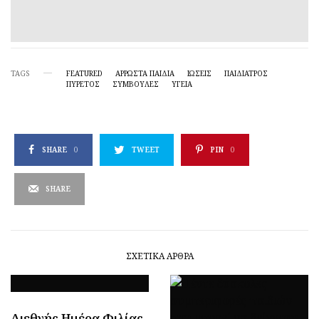
TAGS
FEATURED
ΆΡΡΩΣΤΑ ΠΑΙΔΙΆ
ΙΩΣΕΙΣ
ΠΑΙΔΙΑΤΡΟΣ
ΠΥΡΕΤΟΣ
ΣΥΜΒΟΥΛΕΣ
ΥΓΕΙΑ
SHARE
0
TWEET
PIN
0
SHARE
ΣΧΕΤΙΚΆ ΆΡΘΡΑ
Διεθνής Ημέρα Φιλίας