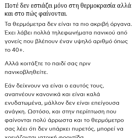
Ποτέ δεν εστιάζει μόνο στη θερμοκρασία αλλά
και στο πώς φαίνονται.
Τα θερμόμετρα δεν είναι τα πιο ακριβή όργανα.
Έχει λάβει πολλά τηλεφωνήματα πανικού από
γονείς που βλέπουν έναν υψηλό αριθμό όπως
το 40+.
Αλλά κοιτάξτε το παιδί σας πριν
πανικοβληθείτε.
Εάν δείχνουν να είναι ο εαυτός τους,
αναπνέουν κανονικά και είναι καλά
ενυδατωμένα, μάλλον δεν είναι επείγουσα
ανάγκη. Ωστόσο, και στην περίπτωση που
φαίνονται πολύ άρρωστα και το θερμόμετρο
σας λέει ότι δεν υπάρχει πυρετός, μπορεί να
χρειάζονται ιατρική φροντίδα.