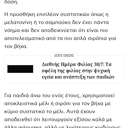
δόση.
Η προσθήκη επιπλέον συστατικών όπως η
μελατονίνη ή το σαμπούκο δεν έχει πάντα
νόημα και δεν αποδεικνύεται ότι είναι πιο
αποτελεσματικό από τα πιο απλά σιρόπια για
τον βήχα.
ΔΕΊΤΕ ΕΠΊΣΗΣ
Διεθνής Ημέρα Φιλίας 30/7: Tα
οφέλη της φιλίας στην ψυχική
υγεία και ανάπτυξη των παιδιών
Για παιδιά άνω του ενός έτους, χρησιμοποιεί
αποκλειστικά μέλι ή σιρόπι για τον βήχα με
κύριο συστατικό το μέλι. Αυτά έχουν
αποδειχθεί ότι λειτουργούν εξίσου καλά με
άλλα φάρμακα, αλλά με λιγότερους κινδύνους.