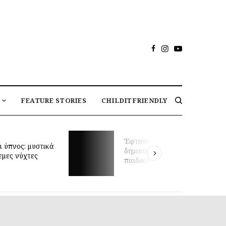
FEATURE STORIES
CHILDITFRIENDLY
Έφτασε η στιγμή να
κά
δημιουργήσεις το ιδανικό
παιδικό δωμάτιο;