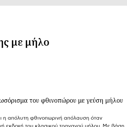
ης με μήλο
λωσόρισμα του φθινοπώρου με γεύση μήλου
αι η απόλυτη φθινοπωρινή απόλαυση όταν
ινή εκδοχή του κλασικού τραγανού μήλου. Με βάση