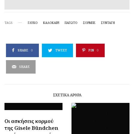
TAGS
ΓΛΥΚΟ
ΚΑΛΟΚΑΙΡΙ
ΠΑΓΩΤΌ
ΣΟΡΜΠΈ
ΣΥΝΤΑΓΗ
SHARE
0
TWEET
PIN
0
SHARE
ΣΧΕΤΙΚΆ ΆΡΘΡΑ
Οι ασκήσεις κορμού
της Gisele Bündchen