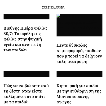
ΣΧΕΤΙΚΆ ΆΡΘΡΑ
Διεθνής Ημέρα Φιλίας
30/7: Tα οφέλη της
φιλίας στην ψυχική
υγεία και ανάπτυξη
Πέντε δύσκολες
των παιδιών
συμπεριφορές παιδιών
που μπορεί να δείχνουν
καλή ανατροφή
Πώς να επιβιώσετε από
Κηπουρική για παιδιά
τη ζέστη όταν είστε
με την ενθάρρυνση της
κολλημένοι στο σπίτι
Μοντεσσοριανής
με τα παιδιά
αγωγής