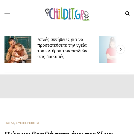
ες για να
 την υγεία
Γιατί τα οκτώ μπορεί να
ων παιδιών
είναι τόσο δύσκολη ηλικία;
ΠΑΙΔΙ
,
ΣΥΜΠΕΡΙΦΟΡΑ