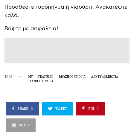
Προσθέστε τυρόπηγμα ή γιαούρτι. Ανακατέψτε
καλά.
Βάψτε με ασφάλεια!
TAGS
DIY
FEATURED
ΒΡΏΣΙΜΗ ΜΠΟΓΙΆ
ΔΑΧΤΥΛΟΜΠΟΓΙΆ
ΤΈΧΝΗ ΓΙΑ ΜΩΡΆ
SHARE
0
TWEET
PIN
0
SHARE