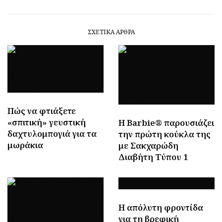
ΣΧΕΤΙΚΆ ΆΡΘΡΑ
Πώς να φτιάξετε
«σπιτική» γευστική
Η Barbie® παρουσιάζει
δαχτυλομπογιά για τα
την πρώτη κούκλα της
μωράκια
με Σακχαρώδη
Διαβήτη Τύπου 1
Η απόλυτη φροντίδα
για τη βρεφική