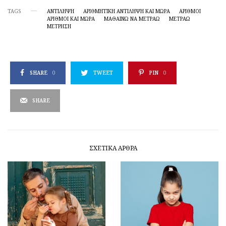
TAGS
ΑΝΤΊΛΗΨΗ
ΑΡΙΘΜΗΤΙΚΉ ΑΝΤΊΛΗΨΗ ΚΑΙ ΜΩΡΆ
ΑΡΙΘΜΟΙ
ΑΡΙΘΜΟΊ ΚΑΙ ΜΩΡΆ
ΜΑΘΑΊΝΩ ΝΑ ΜΕΤΡΆΩ
ΜΕΤΡΆΩ
ΜΈΤΡΗΣΗ
SHARE
0
TWEET
PIN
0
SHARE
ΣΧΕΤΙΚΆ ΆΡΘΡΑ