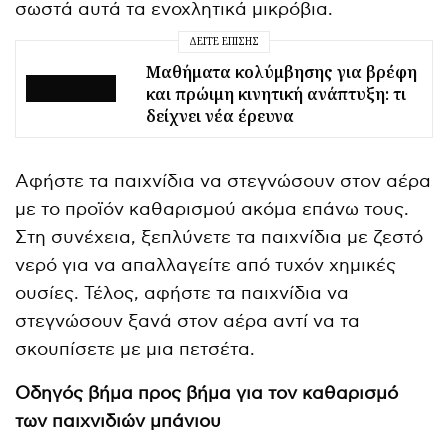
σωστά αυτά τα ενοχλητικά μικρόβια.
ΔΕΊΤΕ ΕΠΊΣΗΣ
Μαθήματα κολύμβησης για βρέφη
και πρώιμη κινητική ανάπτυξη: τι
δείχνει νέα έρευνα
Αφήστε τα παιχνίδια να στεγνώσουν στον αέρα
με το προϊόν καθαρισμού ακόμα επάνω τους.
Στη συνέχεια, ξεπλύνετε τα παιχνίδια με ζεστό
νερό για να απαλλαγείτε από τυχόν χημικές
ουσίες. Τέλος, αφήστε τα παιχνίδια να
στεγνώσουν ξανά στον αέρα αντί να τα
σκουπίσετε με μια πετσέτα.
Οδηγός βήμα προς βήμα για τον καθαρισμό
των παιχνιδιών μπάνιου