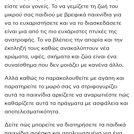
είστε νέοι γονείς. Το να γεμίζετε τη ζωή του
μικρού σας παιδιού με βρεφικά παιχνίδια για
να το ευχαριστήσετε και να το διασκεδάσετε
είναι μια από τις πιο ευχάριστες πτυχές της
ανατροφής. Το να βλέπεις την απορία και την
έκπληξή τους καθώς ανακαλύπτουν νέα
χρώματα, υφές, σχήματα και ζώα είναι ένα
συναίσθημα που δεν μοιάζει με κανένα άλλο.
Αλλά καθώς το παρακολουθείτε με αγάπη και
παρατηρείτε το μωρό σας να στριφογυρίζει
αυτά τα παιχνίδια αρχίζετε να αναρωτιέστε πώς
καθαρίζετε αυτά τα πράγματα με ασφάλεια και
αποτελεσματικότητα.
Δείτε πώς μπορείτε να διατηρήσετε τα παιδικά
παιχνίδια φρέσκα και απολυμασμένα για ένα