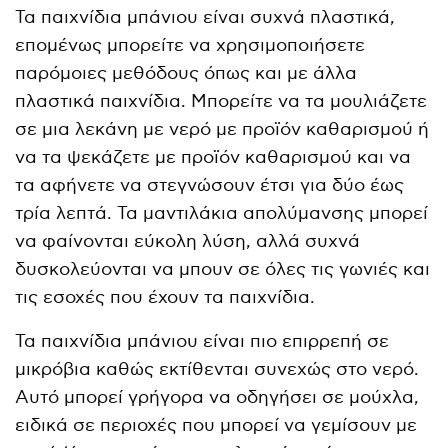
Τα παιχνίδια μπάνιου είναι συχνά πλαστικά,
επομένως μπορείτε να χρησιμοποιήσετε
παρόμοιες μεθόδους όπως και με άλλα
πλαστικά παιχνίδια. Μπορείτε να τα μουλιάζετε
σε μια λεκάνη με νερό με προϊόν καθαρισμού ή
να τα ψεκάζετε με προϊόν καθαρισμού και να
τα αφήνετε να στεγνώσουν έτσι για δύο έως
τρία λεπτά. Τα μαντιλάκια απολύμανσης μπορεί
να φαίνονται εύκολη λύση, αλλά συχνά
δυσκολεύονται να μπουν σε όλες τις γωνιές και
τις εσοχές που έχουν τα παιχνίδια.
Τα παιχνίδια μπάνιου είναι πιο επιρρεπή σε
μικρόβια καθώς εκτίθενται συνεχώς στο νερό.
Αυτό μπορεί γρήγορα να οδηγήσει σε μούχλα,
ειδικά σε περιοχές που μπορεί να γεμίσουν με