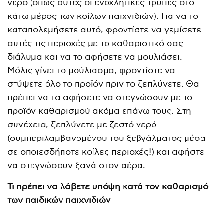
νερό (όπως αυτές οι ενοχλητικές τρύπες στο
κάτω μέρος των κοίλων παιχνιδιών). Για να το
καταπολεμήσετε αυτό, φροντίστε να γεμίσετε
αυτές τις περιοχές με το καθαριστικό σας
διάλυμα και να το αφήσετε να μουλιάσει.
Μόλις γίνει το μούλιασμα, φροντίστε να
στύψετε όλο το προϊόν πριν το ξεπλύνετε. Θα
πρέπει να τα αφήσετε να στεγνώσουν με το
προϊόν καθαρισμού ακόμα επάνω τους. Στη
συνέχεια, ξεπλύνετε με ζεστό νερό
(συμπεριλαμβανομένου του ξεβγάλματος μέσα
σε οποιεσδήποτε κοίλες περιοχές!) και αφήστε
να στεγνώσουν ξανά στον αέρα.
Τι πρέπει να λάβετε υπόψη κατά τον καθαρισμό
των παιδικών παιχνιδιών