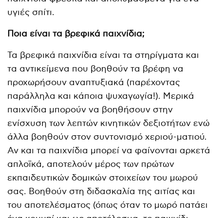
υγιές σπίτι.
Ποια είναι τα βρεφικά παιχνίδια;
Τα βρεφικά παιχνίδια είναι τα στηρίγματα και
τα αντικείμενα που βοηθούν τα βρέφη να
προχωρήσουν αναπτυξιακά (παρέχοντας
παράλληλα και κάποια ψυχαγωγία!). Μερικά
παιχνίδια μπορούν να βοηθήσουν στην
ενίσχυση των λεπτών κινητικών δεξιοτήτων ενώ
άλλα βοηθούν στον συντονισμό χεριού-ματιού.
Αν και τα παιχνίδια μπορεί να φαίνονται αρκετά
απλοϊκά, αποτελούν μέρος των πρώτων
εκπαιδευτικών δομικών στοιχείων του μωρού
σας. Βοηθούν στη διδασκαλία της αιτίας και
του αποτελέσματος (όπως όταν το μωρό πατάει