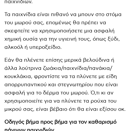
παιχνιδιών.
Τα παιχνίδια είναι πιθανό να μπουν στο στόμα
του μωρού σας, επομένως θα πρέπει να
σκεφτείτε να χρησιμοποιήσετε μια ασφαλή
χημική ουσία για την υγιεινή τους, όπως ξύδι,
αλκοόλ ή υπεροξείδιο.
Εάν θα πλένετε επίσης μερικά βελούδινα ή
άλλα λούτρινα ζωάκια/παιχνίδια/πανάκια/
κουκλάκια, φροντίστε να τα πλύνετε με είδη
απορρυπαντικού και στεγνωτηρίου που είναι
ασφαλή για το δέρμα του μωρού. Ό,τι κι αν
χρησιμοποιείτε για να πλύνετε τα ρούχα του
μικρού σας, είναι βέβαιο ότι θα είναι εξίσου οκ.
Οδηγός βήμα προς βήμα για τον καθαρισμό
πάνινων παιχνιδιών