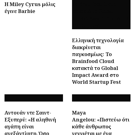
H Miley Cyrus μόλις
έγινε Barbie
Ελληνική τεχνολογία
διακρίνεται
παγκοσμίως: Το
Brainfood Cloud
κατακτά το Global
Impact Award στο
World Startup Fest
Αντουάν ντε Σαιντ-
Maya
Εξυπερύ: «Η αληθινή
Angelou: «Πιστεύω ότι
αγάπη είναι
κάθε άνθρωπος
ανεξάντλητη. Όσο
γεννιέται με ένα