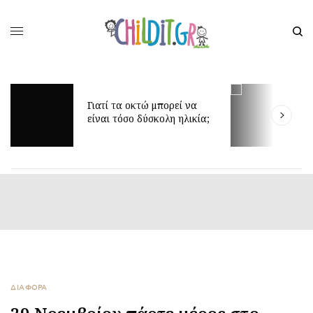
Δίδυμα και ύπνος: μυστικά
για πιο ήρεμες νύχτες
ΔΙΑΦΟΡΑ