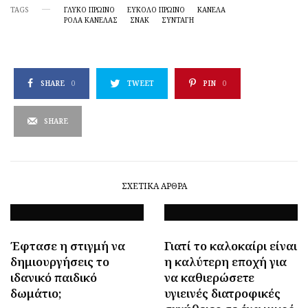
TAGS
ΓΛΥΚΌ ΠΡΩΙΝΌ
ΕΎΚΟΛΟ ΠΡΩΙΝΌ
ΚΑΝΕΛΑ
ΡΟΛΆ ΚΑΝΈΛΑΣ
ΣΝΑΚ
ΣΥΝΤΑΓΗ
SHARE
0
TWEET
PIN
0
SHARE
ΣΧΕΤΙΚΆ ΆΡΘΡΑ
Έφτασε η στιγμή να
Γιατί το καλοκαίρι είναι
δημιουργήσεις το
η καλύτερη εποχή για
ιδανικό παιδικό
να καθιερώσετε
δωμάτιο;
υγιεινές διατροφικές