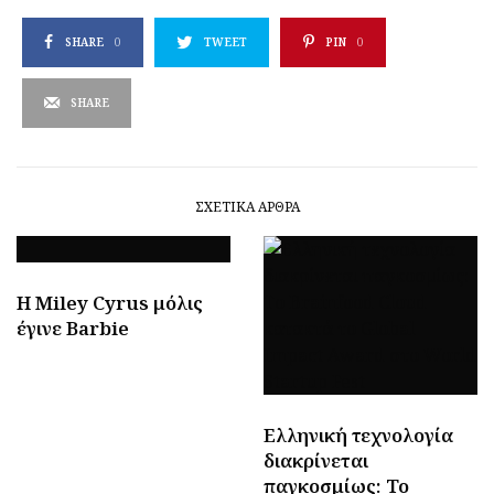
SHARE
0
TWEET
PIN
0
SHARE
ΣΧΕΤΙΚΆ ΆΡΘΡΑ
H Miley Cyrus μόλις
έγινε Barbie
Ελληνική τεχνολογία
διακρίνεται
παγκοσμίως: Το