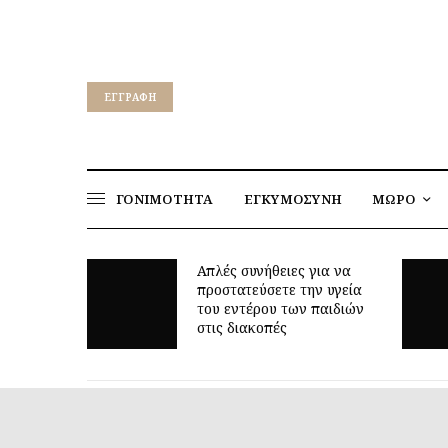
EΓΓΡΑΦΉ
ΓΟΝΙΜΟΤΗΤΑ
ΕΓΚΥΜΟΣΥΝΗ
ΜΩΡΟ
για να
ν υγεία
Γιατί τα οκτώ μπορεί να
παιδιών
είναι τόσο δύσκολη ηλικία;