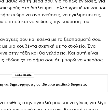
α μάθω για τη μέρα σου, για το πώς ένιωσες, για
τσακωμούς στο διάλειμμα… αλλά κρατιέμαι και μου
φήσω χώρο να αναπνεύσεις, να εγκλιματιστείς,
υ σπιτιού και να νιώσεις την κούραση του
ς ανάγκες σου και εσένα με τα ξεσπάσματά σου,
με μια κουβέντα σχετική με το σχολείο. Ένα
γινε στην τάξη και θα γελάσεις. Και αυτή είναι
εις «δώσεις» το σήμα σου ότι μπορώ να «περάσω
ΔΕΊΤΕ ΕΠΊΣΗΣ
ή να δημιουργήσεις το ιδανικό παιδικό δωμάτιο;
 να χωθείς στην αγκαλιά μου και να γίνεις για λίγο
 αυτή την ασφάλεια, το ξέρω. Και αυτή είναι η