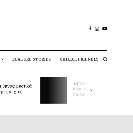
FEATURE STORIES
CHILDITFRIENDLY
Μαθήματα κολύμβησης για
στιγμή να
βρέφη και πρώιμη κινητική
σεις το ιδανικό
ανάπτυξη: τι δείχνει νέα
ωμάτιο;
έρευνα