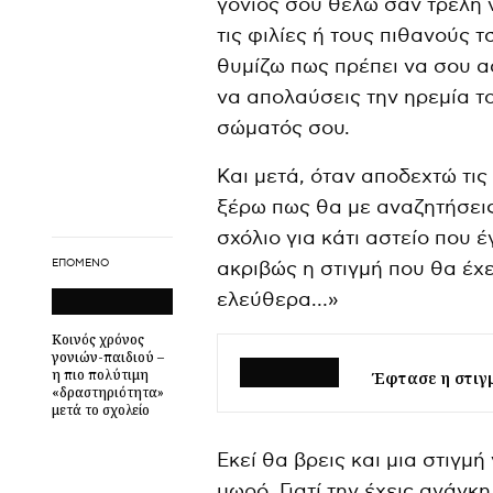
γονιός σου θέλω σαν τρελή ν
τις φιλίες ή τους πιθανούς 
θυμίζω πως πρέπει να σου α
να απολαύσεις την ηρεμία το
σώματός σου.
Και μετά, όταν αποδεχτώ τι
ξέρω πως θα με αναζητήσεις 
σχόλιο για κάτι αστείο που έ
ΕΠΌΜΕΝΟ
ακριβώς η στιγμή που θα έχ
ελεύθερα…»
Κοινός χρόνος
γονιών-παιδιού –
η πιο πολύτιμη
Έφτασε η στιγμ
«δραστηριότητα»
μετά το σχολείο
Εκεί θα βρεις και μια στιγμή
μωρό. Γιατί την έχεις ανάγκη