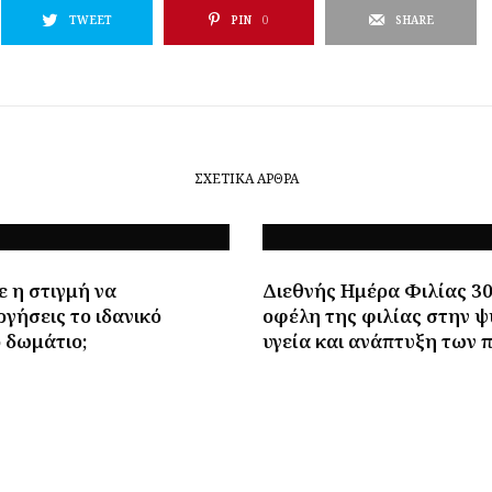
TWEET
PIN
0
SHARE
ΣΧΕΤΙΚΆ ΆΡΘΡΑ
 η στιγμή να
Διεθνής Ημέρα Φιλίας 30
γήσεις το ιδανικό
οφέλη της φιλίας στην ψ
ό δωμάτιο;
υγεία και ανάπτυξη των 