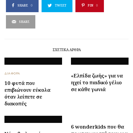
SHARE
0
TWEET
PIN
0
SHARE
ΣΧΕΤΙΚΆ ΆΡΘΡΑ
ΔΙΑΦΟΡΑ
«Ελπίδα ζωής» για να
ηχεί το παιδικό γέλιο
10 φυτά που
σε κάθε γωνιά
επιβιώνουν εύκολα
όταν λείπετε σε
διακοπές
6 wonderkids που θα