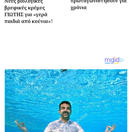
πρωταγωνιστήσουν για
Νέες βιολογικές
χρόνια
βρεφικές κρέμες
ΓΙΩΤΗΣ για «γερά
παιδιά από κούνια»!