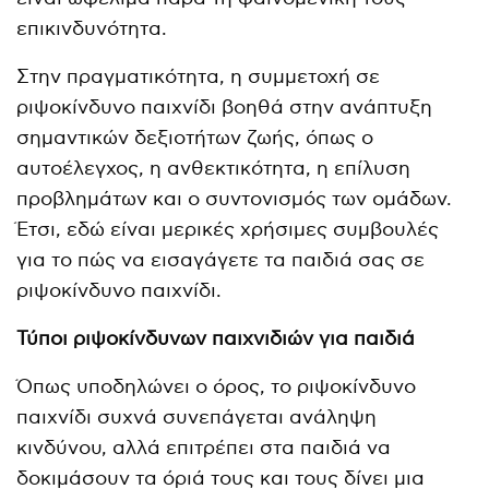
επικινδυνότητα.
Στην πραγματικότητα, η συμμετοχή σε
ριψοκίνδυνο παιχνίδι βοηθά στην ανάπτυξη
σημαντικών δεξιοτήτων ζωής, όπως ο
αυτοέλεγχος, η ανθεκτικότητα, η επίλυση
προβλημάτων και ο συντονισμός των ομάδων.
Έτσι, εδώ είναι μερικές χρήσιμες συμβουλές
για το πώς να εισαγάγετε τα παιδιά σας σε
ριψοκίνδυνο παιχνίδι.
Τύποι ριψοκίνδυνων παιχνιδιών για παιδιά
Όπως υποδηλώνει ο όρος, το ριψοκίνδυνο
παιχνίδι συχνά συνεπάγεται ανάληψη
κινδύνου, αλλά επιτρέπει στα παιδιά να
δοκιμάσουν τα όριά τους και τους δίνει μια